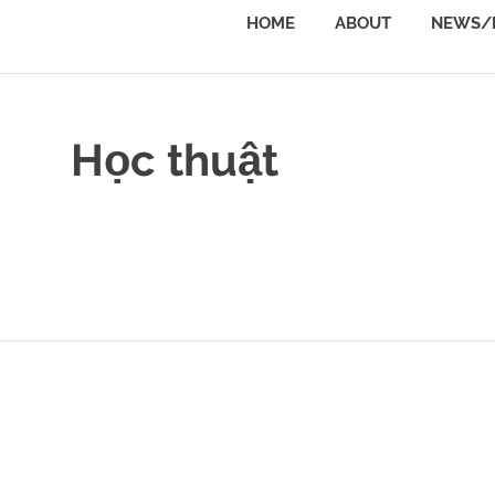
đề
HOME
ABOUT
NEWS/
về
Quyết
định
môi
trường
Học thuật
(Environmental
Decision
Making)