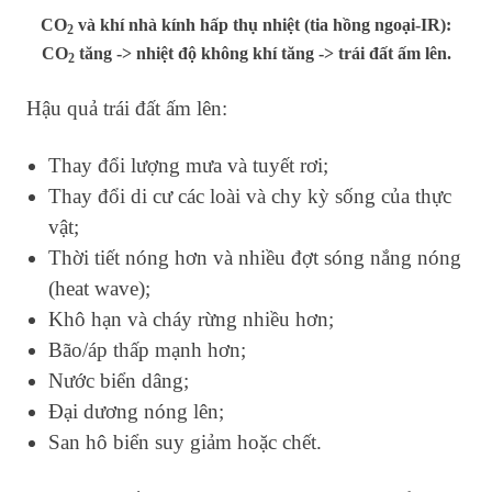
CO
và khí nhà kính hấp thụ nhiệt (tia hồng ngoại-IR):
2
CO
tăng -> nhiệt độ không khí tăng -> trái đất ấm lên.
2
Hậu quả trái đất ấm lên:
Thay đổi lượng mưa và tuyết rơi;
Thay đổi di cư các loài và chy kỳ sống của thực
vật;
Thời tiết nóng hơn và nhiều đợt sóng nắng nóng
(heat wave);
Khô hạn và cháy rừng nhiều hơn;
Bão/áp thấp mạnh hơn;
Nước biển dâng;
Đại dương nóng lên;
San hô biển suy giảm hoặc chết.