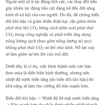
Ngoài một số ít tác động tích cực, các thay đổi trên
gây nhiều tác động tiêu cực đáng kể đến đời sống
kinh tế-xã hội của con người. Do đó, để chống biến
đổi khí hậu và giảm thiểu thiệt hại: cần
giảm thiểu
phát thải khí CO
bằng cách kiểm soát phát thải
2
CO
trong công nghiệp và phát triển ứng dụng
2
năng lượng sạch (bao gồm năng lượng tái tạo)
không phát thải CO
và khí nhà kính
. Nỗ lực này
2
sẽ làm
giảm sự ấm lên của trái đất
.
Dưới đây là ví dụ, việc hình thành một cơn bão
theo mùa là diễn biến bình thường, nhưng nếu
nhiệt độ nước biển tăng (do biến đổi khí hậu) thì
khả năng sẽ làm cho cường độ bão mạnh hơn.
Biến đổi khí hậu -> Nhiệt độ bề mặt nước biển tăng
-> Bão mạnh hơn do nhận được nhiều nhiệt từ mặt