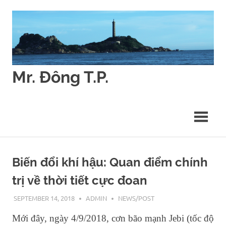
Skip
to
content
Mr. Đông T.P.
Các
vấn
đề
về
Quyết
định
môi
Biến đổi khí hậu: Quan điểm chính
trường
trị về thời tiết cực đoan
(Environmental
Decision
SEPTEMBER 14, 2018
ADMIN
NEWS/POST
Making)
Mới đây, ngày 4/9/2018, cơn bão mạnh Jebi (tốc độ